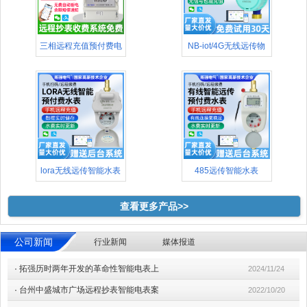
三相远程充值预付费电
NB-iot/4G无线远传物
表(48
lora无线远传智能水表
485远传智能水表
查看更多产品>>
公司新闻
行业新闻
媒体报道
·
拓强历时两年开发的革命性智能电表上
2024/11/24
·
台州中盛城市广场远程抄表智能电表案
2022/10/20