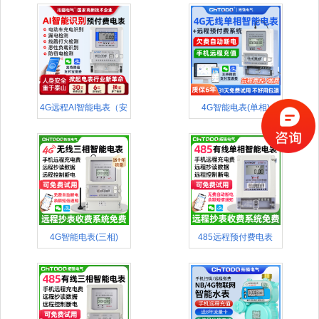
4G远程AI智能电表（安
4G智能电表(单相)
全款
4G智能电表(三相)
485远程预付费电表
(APP