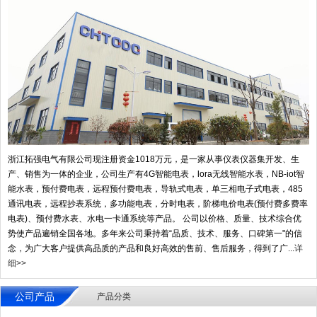
浙江拓强电气有限公司现注册资金1018万元，是一家从事仪表仪器集开发、生
产、销售为一体的企业，公司生产有4G智能电表，lora无线智能水表，NB-iot智
能水表，预付费电表，远程预付费电表，导轨式电表，单三相电子式电表，485
通讯电表，远程抄表系统，多功能电表，分时电表，阶梯电价电表(预付费多费率
电表)、预付费水表、水电一卡通系统等产品。 公司以价格、质量、技术综合优
势使产品遍销全国各地。多年来公司秉持着“品质、技术、服务、口碑第一"的信
念，为广大客户提供高品质的产品和良好高效的售前、售后服务，得到了广...
详
细>>
公司产品
产品分类