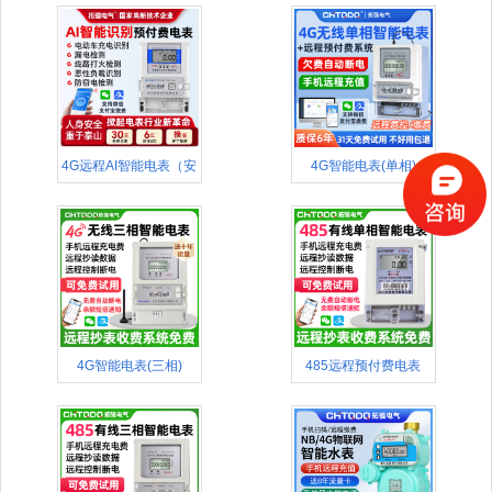
4G远程AI智能电表（安
4G智能电表(单相)
全款
4G智能电表(三相)
485远程预付费电表
(APP