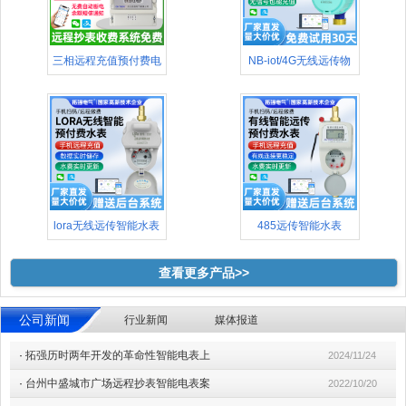
三相远程充值预付费电
NB-iot/4G无线远传物
表(48
lora无线远传智能水表
485远传智能水表
查看更多产品>>
公司新闻
行业新闻
媒体报道
·
拓强历时两年开发的革命性智能电表上
2024/11/24
·
台州中盛城市广场远程抄表智能电表案
2022/10/20