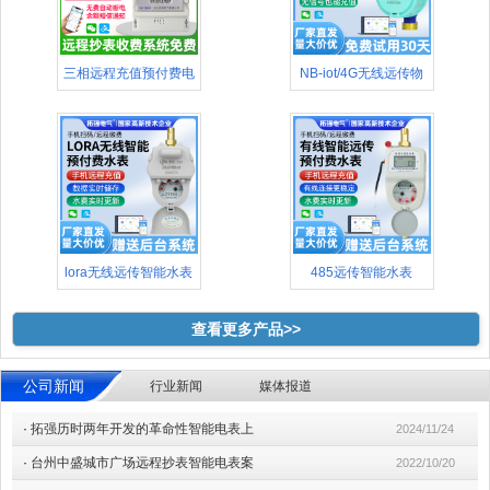
三相远程充值预付费电
NB-iot/4G无线远传物
表(48
lora无线远传智能水表
485远传智能水表
查看更多产品>>
公司新闻
行业新闻
媒体报道
·
拓强历时两年开发的革命性智能电表上
2024/11/24
·
台州中盛城市广场远程抄表智能电表案
2022/10/20