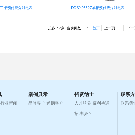
607三相预付费分时电表
DDSYF6607单相预付费分时电表
总数：2条 当前页数：
1
/1
首页
上一页
1
下一
1
2
3
4
讯
案例展示
招贤纳士
联系方
行业新闻
品牌客户
近期客户
人才培养
福利待遇
联系我
招聘职位