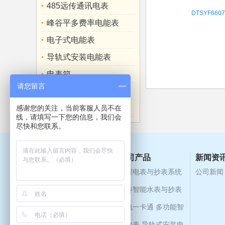
485远传通讯电表
DTSYF6
峰谷平多费率电能表
电子式电能表
导轨式安装电能表
电表箱
请您留言
多功能电力仪表
感谢您的关注，当前客服人员不在
电流互感器
线，请填写一下您的信息，我们会
尽快和您联系。
关于公司
公司产品
新闻资
公司介绍
组织机构
远程电表与抄表系统
公司新闻
企业文化
董事长语录
远传智能水表与抄表
业务介绍
水电一卡通
多功能智
能电表
导轨式安装电