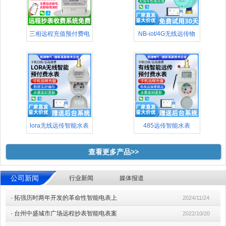
三相远程充值预付费电
NB-iot/4G无线远传物
表(48
lora无线远传智能水表
485远传智能水表
查看更多产品>>
公司新闻
行业新闻
媒体报道
·
拓强历时两年开发的革命性智能电表上
2024/11/24
·
台州中盛城市广场远程抄表智能电表案
2022/10/20