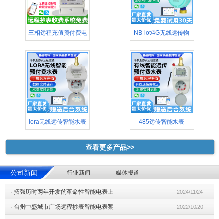
三相远程充值预付费电
NB-iot/4G无线远传物
表(48
lora无线远传智能水表
485远传智能水表
查看更多产品>>
公司新闻
行业新闻
媒体报道
·
拓强历时两年开发的革命性智能电表上
2024/11/24
·
台州中盛城市广场远程抄表智能电表案
2022/10/20